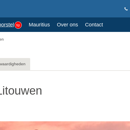
oorstel
Mauritius
Over ons
Contact
tip
en
waardigheden
Litouwen