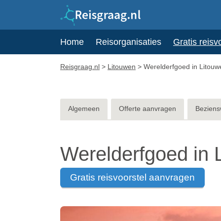
Home
Reisorganisaties
Gratis reisv
Reisgraag.nl
>
Litouwen
>
Werelderfgoed in Litouw
Algemeen
Offerte aanvragen
Beziens
Werelderfgoed in 
gratis reisvoorstel aanvragen