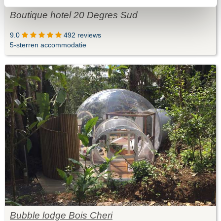
Boutique hotel 20 Degres Sud
9.0
492 reviews
5-sterren accommodatie
Bubble lodge Bois Cheri