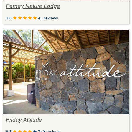
Ferney Nature Lodge
9.8
45 reviews
Friday Attitude
8.8
740 reviews