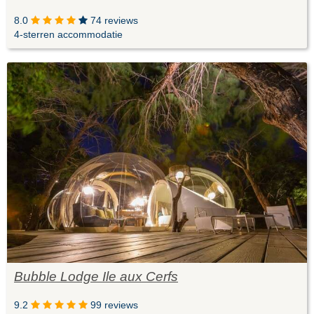
8.0
74 reviews
4-sterren accommodatie
Bubble Lodge Ile aux Cerfs
9.2
99 reviews