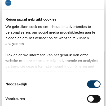
Gratis reisvoorstel
Reisgraag.nl gebruikt cookies
* = verplicht.
Privacy beleid
is van toepassing
We gebruiken cookies om inhoud en advertenties te
personaliseren, om social media mogelijkheden aan te
bieden en om het verkeer op de website te kunnen
Andere accommodaties
analyseren.
Ook delen we informatie van het gebruik van onze
website met onze social media, advertentie en analytics
partners die deze informatie mogelijk combineren met
informatie die je reeds zelf met hen gedeeld hebt.
C
Noodzakelijk
o
n
s
Voorkeuren
e