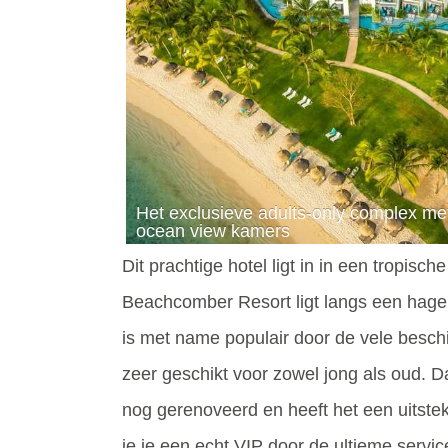
Het exclusieve adults-only complex me
ocean view kamers
Dit prachtige hotel ligt in in een tropisch
Beachcomber Resort ligt langs een hagel
is met name populair door de vele beschik
zeer geschikt voor zowel jong als oud. 
nog gerenoveerd en heeft het een uitsteke
je je een echt VIP door de ultieme servic