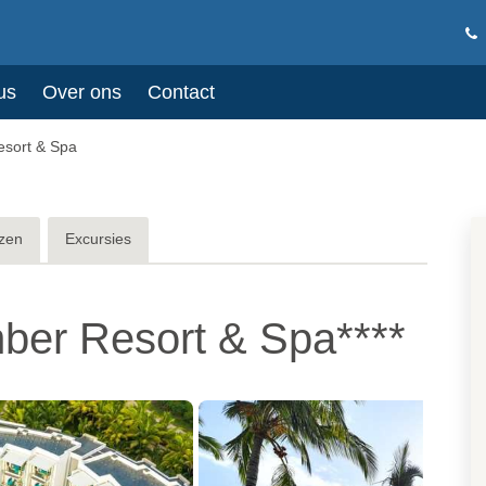
us
Over ons
Contact
esort & Spa
zen
Excursies
ber Resort & Spa****