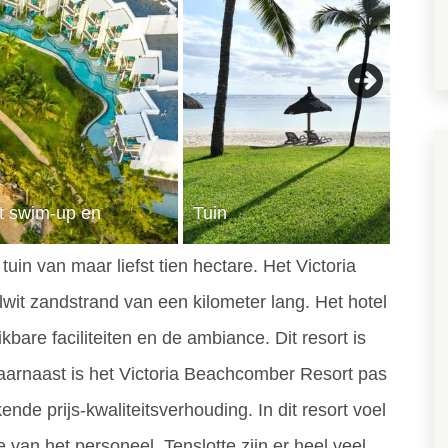
Next
t swim-up en
Tuin
e tuin van maar liefst tien hectare. Het Victoria
wit zandstrand van een kilometer lang. Het hotel
bare faciliteiten en de ambiance. Dit resort is
Daarnaast is het Victoria Beachcomber Resort pas
nde prijs-kwaliteitsverhouding. In dit resort voel
e van het personeel. Tenslotte zijn er heel veel