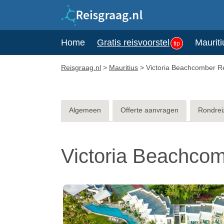
Home
Gratis reisvoorstel
Mauriti
tip
Reisgraag.nl
>
Mauritius
>
Victoria Beachcomber R
Algemeen
Offerte aanvragen
Rondrei
Victoria Beachcom