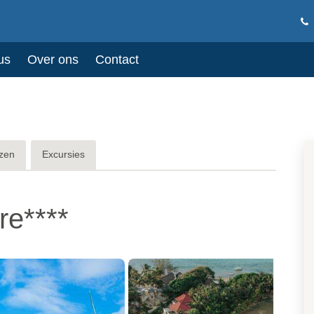
us
Over ons
Contact
zen
Excursies
e****