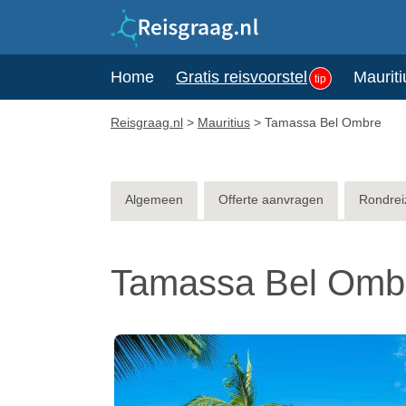
Home
Gratis reisvoorstel
Mauriti
tip
Reisgraag.nl
>
Mauritius
>
Tamassa Bel Ombre
Algemeen
Offerte aanvragen
Rondrei
Tamassa Bel Ombr