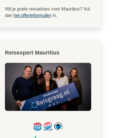
Wil je gratis reisadvies voor Mauritius? Vul
dan
het offerteformulier
in.
Reisexpert Mauritius
Het prachtige strand voo