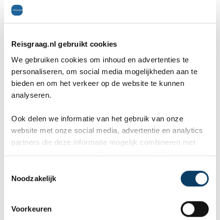
Reisgraag.nl gebruikt cookies
We gebruiken cookies om inhoud en advertenties te
Reviews over Reisgraag.nl
personaliseren, om social media mogelijkheden aan te
bieden en om het verkeer op de website te kunnen
analyseren.
Reisgraag.nl scoort een 9,8 in 569
klantenreviews op Kiyoh, Google en
Ook delen we informatie van het gebruik van onze
website met onze social media, advertentie en analytics
TrustPilot.
partners die deze informatie mogelijk combineren met
informatie die je reeds zelf met hen gedeeld hebt.
C
Noodzakelijk
o
Marcel
Fr
n
Bestemming:
Bes
s
(2026-07-03)
(20
Voorkeuren
e