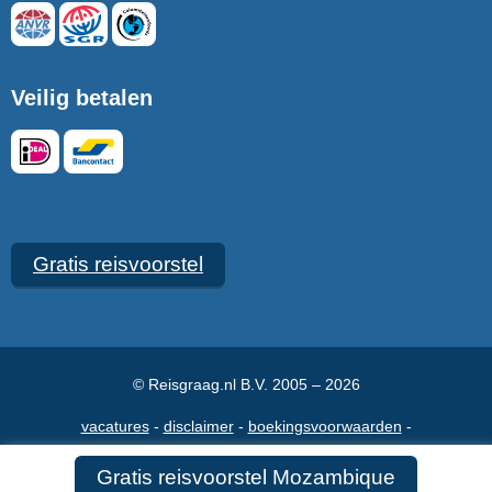
Veilig betalen
Gratis reisvoorstel
© Reisgraag.nl B.V. 2005 – 2026
vacatures
disclaimer
boekingsvoorwaarden
veelgestelde vragen
over ons
maak een afspraak
contact
Gratis reisvoorstel Mozambique