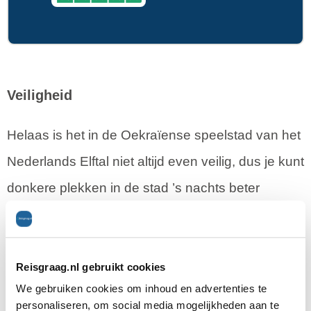
Veiligheid
Helaas is het in de Oekraïense speelstad van het
Nederlands Elftal niet altijd even veilig, dus je kunt
donkere plekken in de stad ’s nachts beter
vermijden. Het meest verstandige is misschien
nog wel om ’s nachts gewoon op de
Oranjecamping te blijven. Op loopafstand van het
Reisgraag.nl gebruikt cookies
We gebruiken cookies om inhoud en advertenties te
eiland in de rivier ligt een metrostation, zodat alle
personaliseren, om social media mogelijkheden aan te