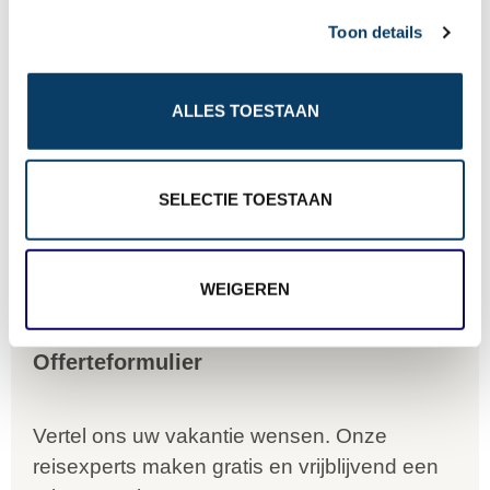
c
10
Toon details
t
i
o
Wij, Jolanda en Marcel hebben
Wa
ALLES TOESTAAN
n
een fantastische vakantie mogen
va
genieten op Mauritus. De
To
SELECTIE TOESTAAN
ier
aangeboden reis via Reisgraag
be
is prima uitgebalanceerd om alle
to
WEIGEREN
mooie dingen van het eiland te
re
kunnen ontdekken...
te
Offerteformulier
Vertel ons uw vakantie wensen. Onze
reisexperts maken gratis en vrijblijvend een