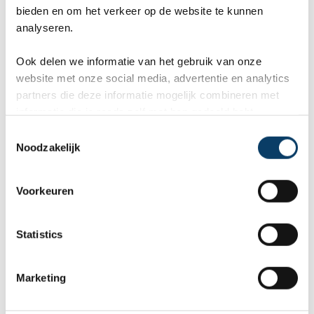
Nederlandse voetbalfans gemakkelijk hun weg
bieden en om het verkeer op de website te kunnen
analyseren.
naar het stadion kunnen vinden.
Ook delen we informatie van het gebruik van onze
website met onze social media, advertentie en analytics
partners die deze informatie mogelijk combineren met
Reviews over Reisgraag.nl
informatie die je reeds zelf met hen gedeeld hebt.
C
Reisgraag.nl scoort een 9,8 in 569
Noodzakelijk
o
klantenreviews op Kiyoh, Google en
n
s
TrustPilot.
Voorkeuren
e
n
t
Statistics
S
Marcel
Fr
e
Marketing
Bestemming:
Bes
l
(2026-07-03)
(20
e