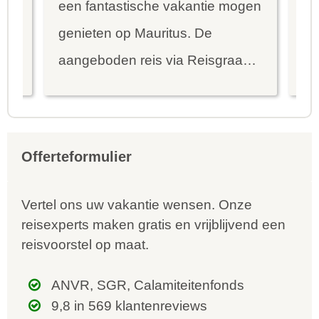
een fantastische vakantie mogen
va
genieten op Mauritus. De
To
ier
aangeboden reis via Reisgraag
be
is prima uitgebalanceerd om alle
to
mooie dingen van het eiland te
re
kunnen ontdekken...
te
Offerteformulier
Vertel ons uw vakantie wensen. Onze
reisexperts maken gratis en vrijblijvend een
reisvoorstel op maat.
ANVR, SGR, Calamiteitenfonds
9,8 in 569 klantenreviews