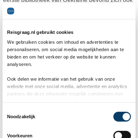
in het gebouw. De kathedraal raakte door de
jaren heen meerdere malen beschadigd en werd
Reisgraag.nl gebruikt cookies
elke keer opnieuw gerestaureerd. Bij de
We gebruiken cookies om inhoud en advertenties te
restauraties werd ook steeds een nieuw gedeelte
personaliseren, om social media mogelijkheden aan te
bieden en om het verkeer op de website te kunnen
toegevoegd, hierdoor ziet de St. Sofia Kathedraal
analyseren.
er tegenwoordig zo uit.
Ook delen we informatie van het gebruik van onze
website met onze social media, advertentie en analytics
De Gouden Poort
partners die deze informatie mogelijk combineren met
informatie die je reeds zelf met hen gedeeld hebt.
De Zoloti Vorata, wat letterlijk vertaald 'Gouden
C
Poort' betekend was de vroegere toegangspoort
Noodzakelijk
o
n
tot Kiev. De poort, wat eigenlijk meer een complex
s
Voorkeuren