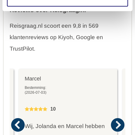
Reviews over Reisgraag.nl
Reisgraag.nl scoort een 9,8 in 569
klantenreviews op Kiyoh, Google en
TrustPilot.
Marcel
Fr
Bestemming:
Bes
(2026-07-03)
(20
10
Wij, Jolanda en Marcel hebben
Wa