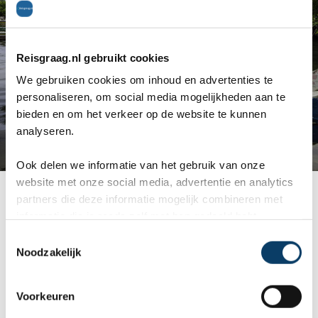
Reisgraag.nl gebruikt cookies
We gebruiken cookies om inhoud en advertenties te
personaliseren, om social media mogelijkheden aan te
bieden en om het verkeer op de website te kunnen
analyseren.
Ook delen we informatie van het gebruik van onze
website met onze social media, advertentie en analytics
De Saloum Delta
partners die deze informatie mogelijk combineren met
informatie die je reeds zelf met hen gedeeld hebt.
Langue de Barbarie National Park
C
Noodzakelijk
o
n
Langue de Barbarie National Park ligt in de buurt
s
Voorkeuren
van de stad
Saint-Louis
en is eigenlijk een dun
e