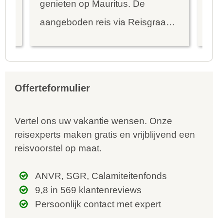
genieten op Mauritus. De
To
ier
aangeboden reis via Reisgraag
be
is prima uitgebalanceerd om alle
to
mooie dingen van het eiland te
re
kunnen ontdekken...
te
Offerteformulier
Vertel ons uw vakantie wensen. Onze
reisexperts maken gratis en vrijblijvend een
reisvoorstel op maat.
ANVR, SGR, Calamiteitenfonds
9,8 in 569 klantenreviews
Persoonlijk contact met expert