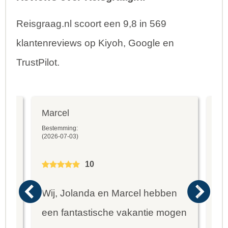
Reisgraag.nl scoort een 9,8 in 569
klantenreviews op Kiyoh, Google en
TrustPilot.
Marcel
Fr
Bestemming:
Bes
(2026-07-03)
(20
10
Wij, Jolanda en Marcel hebben
Wa
een fantastische vakantie mogen
va