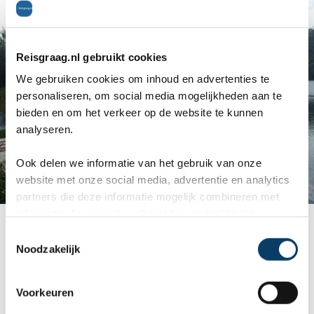
Reisgraag.nl gebruikt cookies
We gebruiken cookies om inhoud en advertenties te
personaliseren, om social media mogelijkheden aan te
bieden en om het verkeer op de website te kunnen
analyseren.
Ook delen we informatie van het gebruik van onze
website met onze social media, advertentie en analytics
partners die deze informatie mogelijk combineren met
informatie die je reeds zelf met hen gedeeld hebt.
Lake Bunyonyi, Uganda
C
Noodzakelijk
o
n
s
Voorkeuren
e
Deze week leer ik bloedprikken, eerst op een