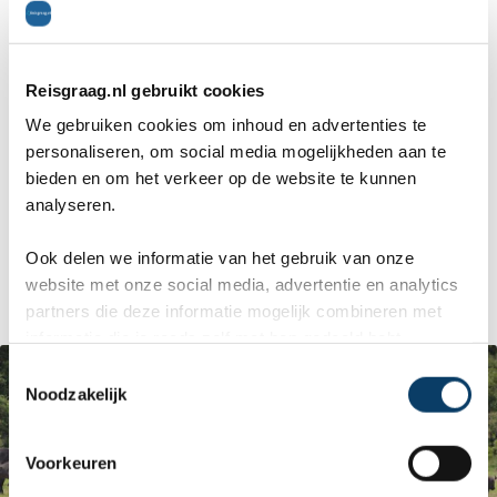
afstand. Hij keek mij aan alsof hij nog nooit een
mens had gezien en ik denk dat ik dezelfde blik in
Reisgraag.nl gebruikt cookies
mijn ogen had. Na een hele, hele lange tijd (in
We gebruiken cookies om inhoud en advertenties te
personaliseren, om social media mogelijkheden aan te
werkelijkheid zal het wel 2 minuten zijn geweest)
bieden en om het verkeer op de website te kunnen
besloot hij om om te keren en op zijn dooie
analyseren.
gemakje weg te lopen. Echt, mijn hart zat ik mijn
Ook delen we informatie van het gebruik van onze
keel. Maar hé, ik heb wel een goed verhaal voor
website met onze social media, advertentie en analytics
partners die deze informatie mogelijk combineren met
het thuisfront. Doet het erg goed op feestjes.
informatie die je reeds zelf met hen gedeeld hebt.
C
Noodzakelijk
o
n
s
Voorkeuren
e