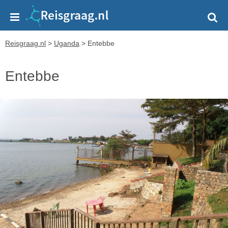
Reisgraag.nl
>
Uganda
>
Entebbe
Entebbe