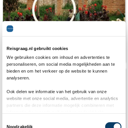
Reisgraag.nl gebruikt cookies
Verplegen in Uganda
We gebruiken cookies om inhoud en advertenties te
personaliseren, om social media mogelijkheden aan te
bieden en om het verkeer op de website te kunnen
analyseren.
Ook delen we informatie van het gebruik van onze
website met onze social media, advertentie en analytics
partners die deze informatie mogelijk combineren met
informatie die je reeds zelf met hen gedeeld hebt.
C
Noodzakelijk
o