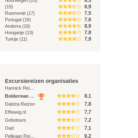
Noorwegen (23)
8,3
(19)
6,9
Roemenië (17)
7,5
Portugal (16)
7,6
Andorra (16)
8,9
Hongarije (13)
7,8
Turkije (11)
7,9
Excursiereizen organisaties
Hannick Reizen
Bolderman Excursiereizen
8,1
Dalstra Reizen
7,8
Effeweg.nl
7,7
Gebotours
7,2
Oad
7,1
Pelikaan Reizen
6,2