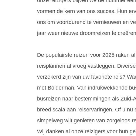
onze reizigers blijven we dé nummer één 
vormen de kern van ons succes. Hun erv
ons om voortdurend te vernieuwen en ver
jaar weer nieuwe droomreizen te creëre
De populairste reizen voor 2025 raken a
reisplannen al vroeg vastleggen. Diverse 
verzekerd zijn van uw favoriete reis? Wac
met Bolderman. Van indrukwekkende busre
busreizen naar bestemmingen als Zuid-Af
breed scala aan reiservaringen. Of u nu e
simpelweg wilt genieten van zorgeloos re
Wij danken al onze reizigers voor hun g