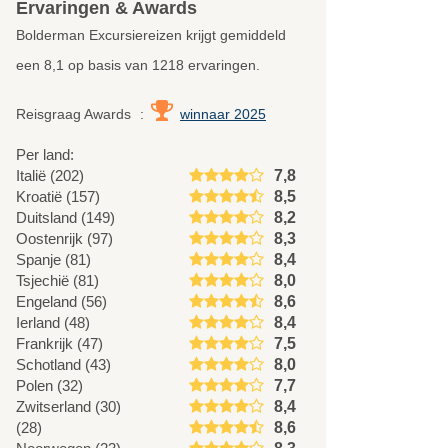
Ervaringen & Awards
Bolderman Excursiereizen krijgt gemiddeld
een
8,1
op basis van
1218
ervaringen.
Reisgraag Awards
:
winnaar 2025
Per land:
Italië (202)
7,8
Kroatië (157)
8,5
Duitsland (149)
8,2
Oostenrijk (97)
8,3
Spanje (81)
8,4
Tsjechië (81)
8,0
Engeland (56)
8,6
Ierland (48)
8,4
Frankrijk (47)
7,5
Schotland (43)
8,0
Polen (32)
7,7
Zwitserland (30)
8,4
(28)
8,6