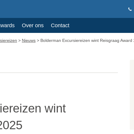
Awards
Over ons
Contact
siereizen
>
Nieuws
>
Bolderman Excursiereizen wint Reisgraag Award
ereizen wint
2025