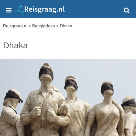
Reisgraag.nl
>
Bangladesh
>
Dhaka
Dhaka