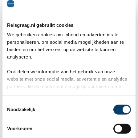
tempel is eigendom van de staat. De naam
'Dhakeshwari' betekent in het Bengaals 'Verborgen
godin'. Deze tempel is achter de Bangladesh
Reisgraag.nl gebruikt cookies
University of Engineering and Technology gelegen.
We gebruiken cookies om inhoud en advertenties te
personaliseren, om social media mogelijkheden aan te
Liberation War Museum
(Dhaka)
bieden en om het verkeer op de website te kunnen
analyseren.
Ook delen we informatie van het gebruik van onze
website met onze social media, advertentie en analytics
partners die deze informatie mogelijk combineren met
informatie die je reeds zelf met hen gedeeld hebt.
C
Noodzakelijk
o
n
s
Voorkeuren
e