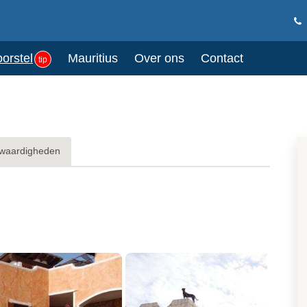
oorstel
Mauritius
Over ons
Contact
tip
waardigheden