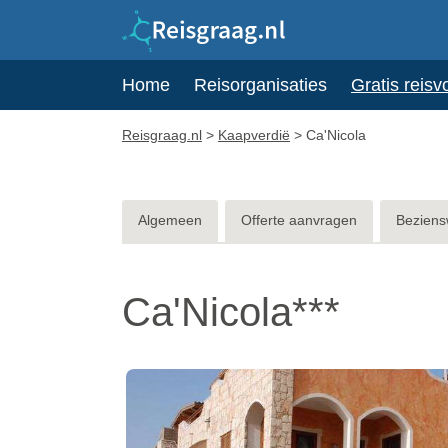
Home
Reisorganisaties
Gratis reisv
Reisgraag.nl
>
Kaapverdië
>
Ca'Nicola
Algemeen
Offerte aanvragen
Beziens
Ca'Nicola***