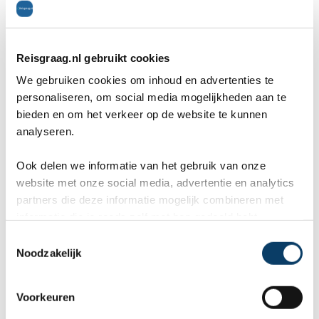
kunt hier van genieten op het balkon of terras.
Slapen doe je in een van de twee slaapkamers of
Reisgraag.nl gebruikt cookies
in het slaapgedeelte in de woonkamer. In totaal
We gebruiken cookies om inhoud en advertenties te
zijn er zes slaapplekken. Verder maak je gebruik
personaliseren, om social media mogelijkheden aan te
bieden en om het verkeer op de website te kunnen
van airco, wifi, tv en een gratis kluisje. Ook is er
analyseren.
een gaskookplaat, koelkast en koffie- &
Ook delen we informatie van het gebruik van onze
theezetfaciliteiten.
website met onze social media, advertentie en analytics
partners die deze informatie mogelijk combineren met
informatie die je reeds zelf met hen gedeeld hebt.
Bezetting: min 1 - max 6
C
Noodzakelijk
o
Aantal kamers: 2
n
Uitzicht: Landzicht
s
Voorkeuren
e
Ligging: In het hoofdgebouw