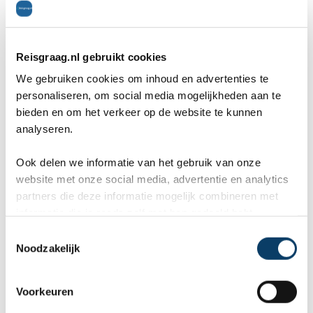
Reisgraag.nl gebruikt cookies
We gebruiken cookies om inhoud en advertenties te
personaliseren, om social media mogelijkheden aan te
bieden en om het verkeer op de website te kunnen
Next
analyseren.
Ook delen we informatie van het gebruik van onze
Premium
website met onze social media, advertentie en analytics
partners die deze informatie mogelijk combineren met
De Premium kamer is te boeken als 2-
informatie die je reeds zelf met hen gedeeld hebt.
C
persoonskamer Studio voor twee tot drie
Noodzakelijk
o
personen of als een 3-kamerappartement voor
n
s
twee tot vijf personen. De premium kamers
Voorkeuren
e