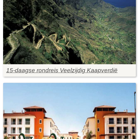
15-daagse rondreis Veelzijdig Kaapverdië