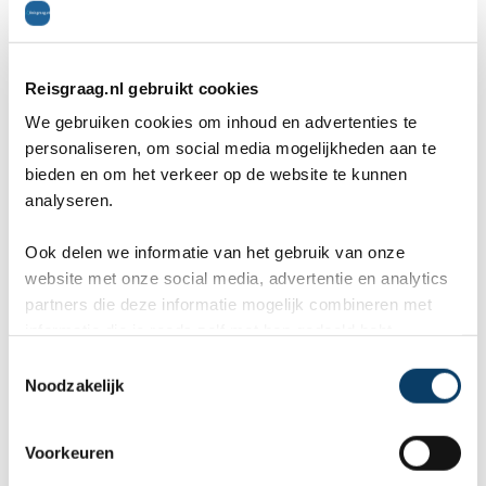
AHG Marine Club Beach Resort
(6 km)
Hotel RIU Touareg
(20 km)
Reisgraag.nl gebruikt cookies
Hotel RIU Funana
(51 km)
We gebruiken cookies om inhoud en advertenties te
personaliseren, om social media mogelijkheden aan te
Hotel RIU Cabo Verde
(51 km)
bieden en om het verkeer op de website te kunnen
Ponta Preta
(51 km)
analyseren.
Ook delen we informatie van het gebruik van onze
Kamers
website met onze social media, advertentie en analytics
partners die deze informatie mogelijk combineren met
informatie die je reeds zelf met hen gedeeld hebt.
De kamers van het hotel RIU Palace Boavista zijn
C
modern ingericht en voorzien van alle luxe voor
Noodzakelijk
o
een heerlijke vakantie op Kaapverdië.
n
s
Voorkeuren
e