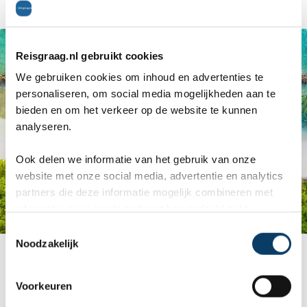
Reisgraag.nl gebruikt cookies
We gebruiken cookies om inhoud en advertenties te
personaliseren, om social media mogelijkheden aan te
bieden en om het verkeer op de website te kunnen
analyseren.
Ook delen we informatie van het gebruik van onze
website met onze social media, advertentie en analytics
partners die deze informatie mogelijk combineren met
informatie die je reeds zelf met hen gedeeld hebt.
C
Noodzakelijk
Bovenzicht villa
o
n
s
Voorkeuren
e