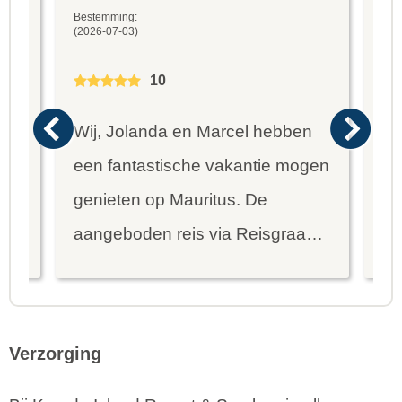
Bestemming:
Bes
(2026-07-03)
(20
10
Wij, Jolanda en Marcel hebben
Wa
een fantastische vakantie mogen
va
genieten op Mauritus. De
To
ier
aangeboden reis via Reisgraag
be
is prima uitgebalanceerd om alle
to
mooie dingen van het eiland te
re
kunnen ontdekken...
te
Verzorging