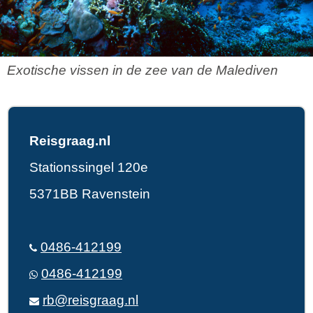
Exotische vissen in de zee van de Malediven
Reisgraag.nl
Stationssingel 120e
5371BB Ravenstein
0486-412199
0486-412199
rb@reisgraag.nl