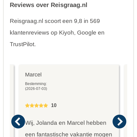
Reviews over Reisgraag.nl
Reisgraag.nl scoort een 9,8 in 569
klantenreviews op Kiyoh, Google en
TrustPilot.
Marcel
Fr
Bestemming:
Bes
(2026-07-03)
(20
10
Wij, Jolanda en Marcel hebben
Wa
een fantastische vakantie mogen
va