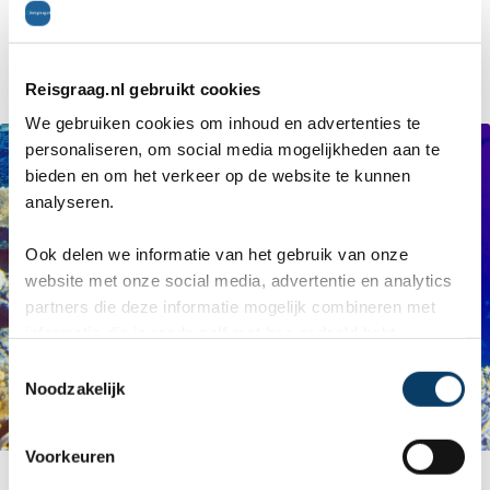
kan zelf het wrak binnen gaan en de vele
zeedieren en het koraal bewonderen.
Reisgraag.nl gebruikt cookies
We gebruiken cookies om inhoud en advertenties te
personaliseren, om social media mogelijkheden aan te
bieden en om het verkeer op de website te kunnen
analyseren.
Ook delen we informatie van het gebruik van onze
website met onze social media, advertentie en analytics
partners die deze informatie mogelijk combineren met
informatie die je reeds zelf met hen gedeeld hebt.
C
Noodzakelijk
o
n
s
Voorkeuren
Koraal Malediven
e