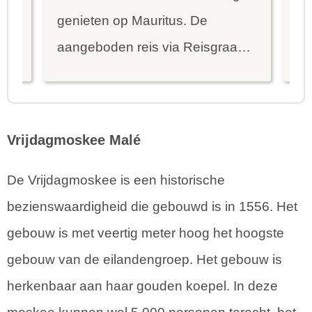
genieten op Mauritus. De
To
ier
aangeboden reis via Reisgraag
be
is prima uitgebalanceerd om alle
to
mooie dingen van het eiland te
re
kunnen ontdekken...
te
Vrijdagmoskee Malé
De Vrijdagmoskee is een historische
bezienswaardigheid die gebouwd is in 1556. Het
gebouw is met veertig meter hoog het hoogste
gebouw van de eilandengroep. Het gebouw is
herkenbaar aan haar gouden koepel. In deze