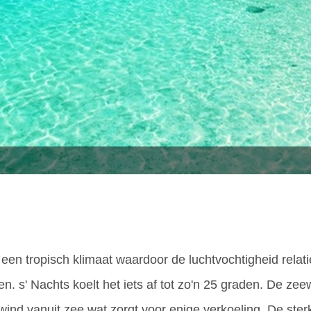
een tropisch klimaat waardoor de luchtvochtigheid relat
 s' Nachts koelt het iets af tot zo'n 25 graden. De zee
en wind vanuit zee wat zorgt voor enige verkoeling. De ste