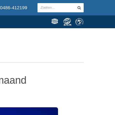
0486-412199
 maand