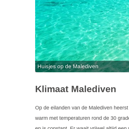
Huisjes op de Malediven
Klimaat Malediven
Op de eilanden van de Malediven heerst 
warm met temperaturen rond de 30 graden.
en is constant. Er waait vrijwel altijd e