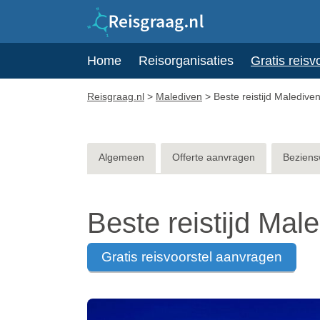
Home
Reisorganisaties
Gratis reisv
Reisgraag.nl
>
Malediven
>
Beste reistijd Maledive
Algemeen
Offerte aanvragen
Beziens
Beste reistijd Mal
gratis reisvoorstel aanvragen