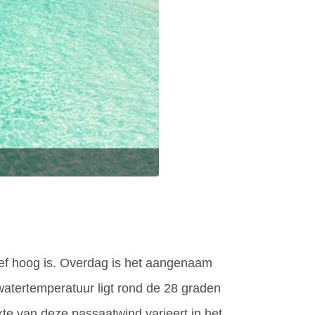
ief hoog is. Overdag is het aangenaam
watertemperatuur ligt rond de 28 graden
rkte van deze passaatwind varieert in het