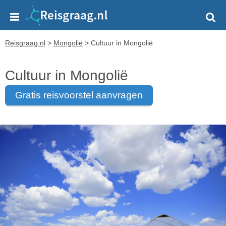
Reisgraag.nl
>
Mongolië
>
Cultuur in Mongolië
Cultuur in Mongolië
gratis reisvoorstel aanvragen