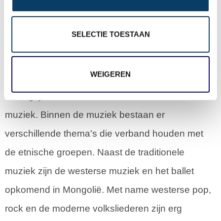
Muziek
SELECTIE TOESTAAN
Muziek is een centraal onderdeel van de
Mongoolse cultuur. De langdurige nummers, de
WEIGEREN
boventoonzang en de paard-hoofd violen zijn
belangrijke kenmerken binnen de traditionele
muziek. Binnen de muziek bestaan er
verschillende thema's die verband houden met
de etnische groepen. Naast de traditionele
muziek zijn de westerse muziek en het ballet
opkomend in Mongolië. Met name westerse pop,
rock en de moderne volksliederen zijn erg