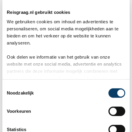
Reisgraag.nl gebruikt cookies
Waar kun je paardrijden
We gebruiken cookies om inhoud en advertenties te
personaliseren, om social media mogelijkheden aan te
Het beste gebied voor paardrijden is op de
bieden en om het verkeer op de website te kunnen
Centraal Mongoolse vlaktes en Khentii en de
analyseren.
Orkhonvallei maar omdat paardrijden echt een
Ook delen we informatie van het gebruik van onze
website met onze social media, advertentie en analytics
onderdeel is van het nomadenbestaan in
partners die deze informatie mogelijk combineren met
Mongolië zijn er maar weinig plaatsen waar het
informatie die je reeds zelf met hen gedeeld hebt.
C
niet kan! Je kunt kiezen uit meerdere
Noodzakelijk
o
mogelijkheden tussen een trektocht van een paar
n
s
dagen tot zelfs 10 daagse reizen per paard.
Voorkeuren
e
Overnachten gebeurd in de traditionele yurts (of
n
t
Statistics