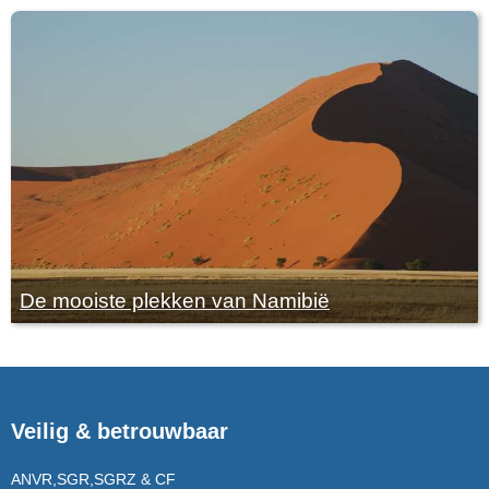
De mooiste plekken van Namibië
Veilig & betrouwbaar
ANVR,SGR,SGRZ & CF