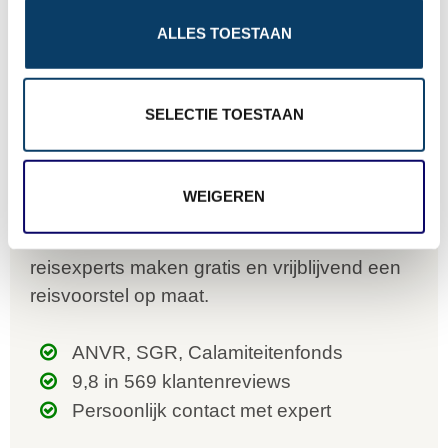
o
ALLES TOESTAAN
n
SELECTIE TOESTAAN
Offerteformulier
WEIGEREN
Vertel ons uw vakantie wensen. Onze
reisexperts maken gratis en vrijblijvend een
reisvoorstel op maat.
ANVR, SGR, Calamiteitenfonds
9,8 in 569 klantenreviews
Persoonlijk contact met expert