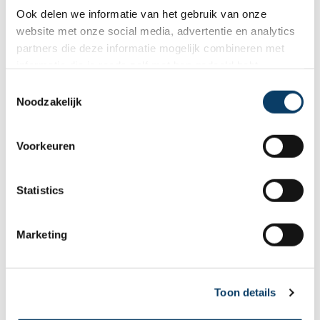
Ook delen we informatie van het gebruik van onze
5371BB Ravenstein
website met onze social media, advertentie en analytics
partners die deze informatie mogelijk combineren met
informatie die je reeds zelf met hen gedeeld hebt.
0486-412199
C
0486-412199
Noodzakelijk
o
n
rb@reisgraag.nl
s
Voorkeuren
e
n
t
Statistics
Aangesloten bij
S
e
Marketing
l
e
c
Toon details
9,8 in 569 reviews
t
i