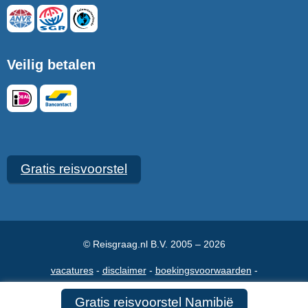
Veilig betalen
Gratis reisvoorstel
© Reisgraag.nl B.V. 2005 – 2026
vacatures
disclaimer
boekingsvoorwaarden
veelgestelde vragen
over ons
maak een afspraak
contact
Gratis reisvoorstel Namibië