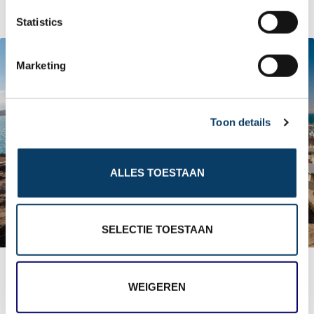
n
t
Statistics
S
e
Marketing
l
e
c
Toon details
t
i
o
ALLES TOESTAAN
n
SELECTIE TOESTAAN
De havenstad Luderitz
WEIGEREN