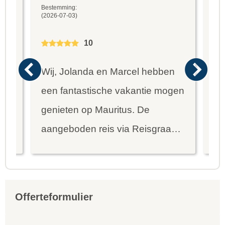
Bestemming:
Bes
(2026-07-03)
(20
10
Wij, Jolanda en Marcel hebben
Wa
een fantastische vakantie mogen
va
genieten op Mauritus. De
To
ier
aangeboden reis via Reisgraag
be
is prima uitgebalanceerd om alle
to
mooie dingen van het eiland te
re
kunnen ontdekken...
te
Offerteformulier