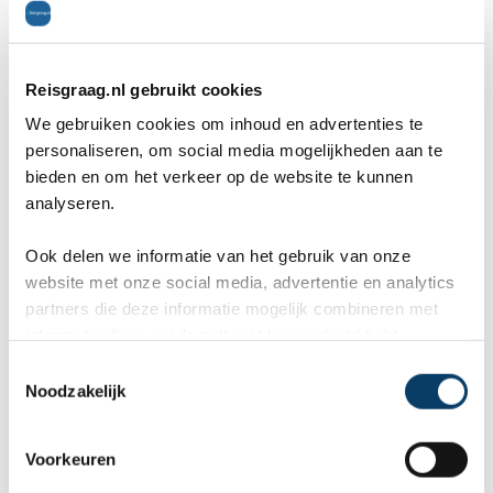
Aan een baai in het zuidwesten van Namibië vind
je de bijzondere stad Lüderitz. Ooit was het een
Reisgraag.nl gebruikt cookies
belangrijke plaats voor de diamantindustrie, maar
We gebruiken cookies om inhoud en advertenties te
personaliseren, om social media mogelijkheden aan te
tegenwoordig is er niet veel meer te vinden in de
bieden en om het verkeer op de website te kunnen
mijnen. De stad staat nu bekend om de
analyseren.
felgekleurde huizen gebouwd in Duitse stijl.
Ook delen we informatie van het gebruik van onze
Verder vind je er het Agaat-strand, het Lüderitz
website met onze social media, advertentie en analytics
partners die deze informatie mogelijk combineren met
Museum en is het zeker een aanrader het
informatie die je reeds zelf met hen gedeeld hebt.
spookdorp Kolmanskop te bezoeken. Op het
C
Noodzakelijk
o
schiereiland vlak bij de havenstad spot je als je
n
geluk hebt misschien wel flamingo's, dolfijnen en
s
Voorkeuren
e
pinguïns!