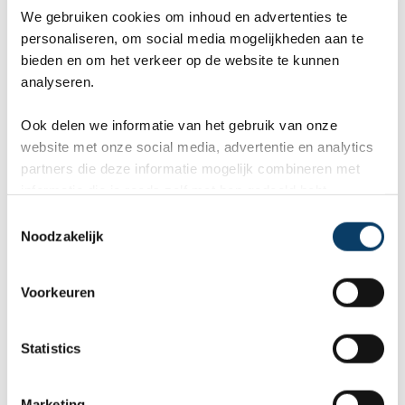
We gebruiken cookies om inhoud en advertenties te
personaliseren, om social media mogelijkheden aan te
Ta Phrom
bieden en om het verkeer op de website te kunnen
analyseren.
In 1186 zijn 80.000 arbeiders begonnen aan de
Ook delen we informatie van het gebruik van onze
bouw van de Boeddhistische tempel Ta Phrom,
website met onze social media, advertentie en analytics
partners die deze informatie mogelijk combineren met
die opgedragen is aan de moeder van Koning
informatie die je reeds zelf met hen gedeeld hebt.
Jayavarman VII. Ta Prohm staat nu vooral
C
Noodzakelijk
o
bekend om zijn tropische bomen die de tempel
n
overwoekeren. Een groot deel van de tempel is
s
Voorkeuren
e
totaal verwoest, maar toch kun je er nog
n
verborgen juweeltjes ontdekken. Op de tempel
t
Statistics
S
zijn 39 torens verbonden met talloze galeries. Ta
e
Marketing