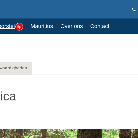
oorstel
Mauritius
Over ons
Contact
tip
waardigheden
ica