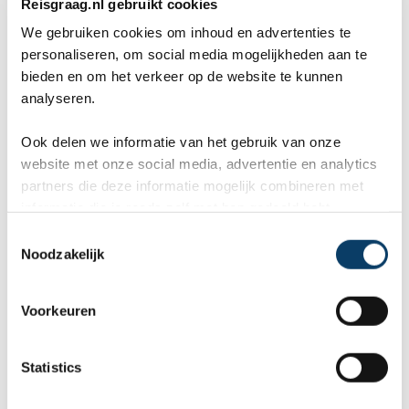
Reisgraag.nl gebruikt cookies
We gebruiken cookies om inhoud en advertenties te
Wij, Jolanda en Marcel hebben
Wa
personaliseren, om social media mogelijkheden aan te
bieden en om het verkeer op de website te kunnen
een fantastische vakantie mogen
va
analyseren.
genieten op Mauritus. De
To
Ook delen we informatie van het gebruik van onze
ier
aangeboden reis via Reisgraag
be
website met onze social media, advertentie en analytics
is prima uitgebalanceerd om alle
to
partners die deze informatie mogelijk combineren met
informatie die je reeds zelf met hen gedeeld hebt.
mooie dingen van het eiland te
re
C
Noodzakelijk
kunnen ontdekken...
te
o
Offerteformulier
n
s
Voorkeuren
e
Vertel ons uw vakantie wensen. Onze
n
reisexperts maken gratis en vrijblijvend een
t
Statistics
reisvoorstel op maat.
S