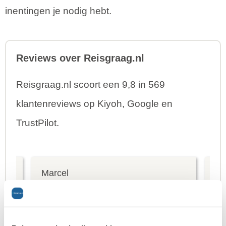
inentingen je nodig hebt.
Reviews over Reisgraag.nl
Reisgraag.nl scoort een 9,8 in 569
klantenreviews op Kiyoh, Google en
TrustPilot.
Marcel
Fr
Bestemming:
Bes
(2026-07-03)
(20
10