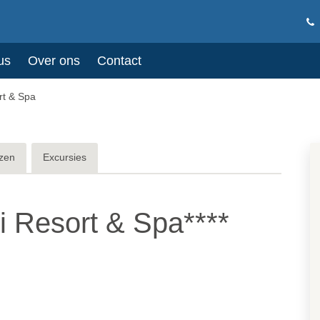
us
Over ons
Contact
rt & Spa
zen
Excursies
i Resort & Spa****