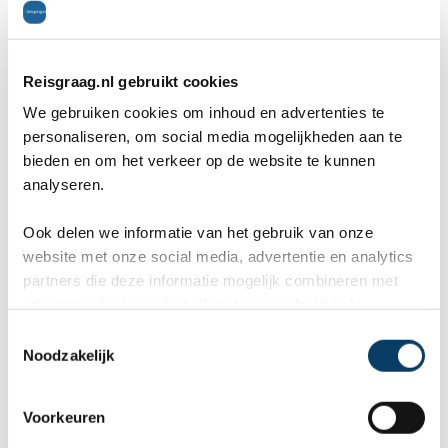
Uitgaan
7
Cultuur
7
Reisgraag.nl gebruikt cookies
Restaurants
8
We gebruiken cookies om inhoud en advertenties te
personaliseren, om social media mogelijkheden aan te
Bezienswaardigheden
7
bieden en om het verkeer op de website te kunnen
Inwoners
8
analyseren.
Ligging
8
Ook delen we informatie van het gebruik van onze
website met onze social media, advertentie en analytics
Jan en Heike
op 13 november 2014
partners die deze informatie mogelijk combineren met
plaats: Panama-stad, reisperiode: november 2014
informatie die je reeds zelf met hen gedeeld hebt.
C
Noodzakelijk
we waren te kort in panama stad, maar de oude stad
o
n
is bijzonder en prachtig om de schepen bij het kanaal
s
Voorkeuren
te zien
e