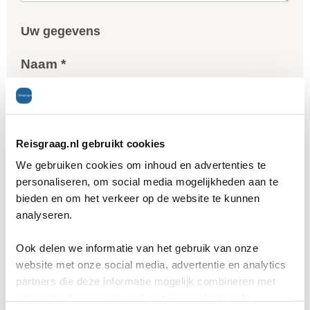
Uw gegevens
Naam *
E-mailadres *
Reisgraag.nl gebruikt cookies
We gebruiken cookies om inhoud en advertenties te
personaliseren, om social media mogelijkheden aan te
Telefoon *
bieden en om het verkeer op de website te kunnen
analyseren.
Ook delen we informatie van het gebruik van onze
website met onze social media, advertentie en analytics
Gratis reisvoorstel
partners die deze informatie mogelijk combineren met
informatie die je reeds zelf met hen gedeeld hebt.
* = verplicht.
Privacy beleid
is van toepassing