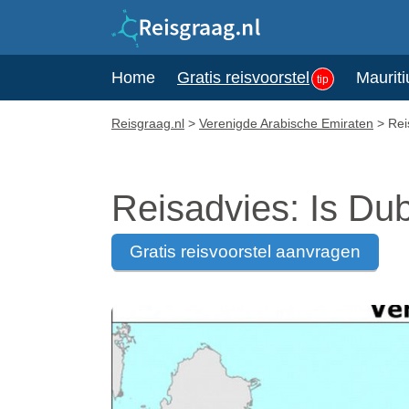
Home
Gratis reisvoorstel
Mauriti
tip
Reisgraag.nl
>
Verenigde Arabische Emiraten
>
Rei
Reisadvies: Is Dub
gratis reisvoorstel aanvragen