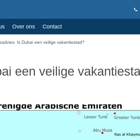
us
Over ons
Contact
sadvies: Is Dubai een veilige vakantiestad?
ai een veilige vakantiest