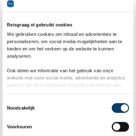
Reisgraag.nl gebruikt cookies
We gebruiken cookies om inhoud en advertenties te
Offerteformulier
personaliseren, om social media mogelijkheden aan te
bieden en om het verkeer op de website te kunnen
Vertel ons uw vakantie wensen. Onze
analyseren.
reisexperts maken gratis en vrijblijvend
Ook delen we informatie van het gebruik van onze
een reisvoorstel op maat.
website met onze social media, advertentie en analytics
partners die deze informatie mogelijk combineren met
ANVR, SGR, Calamiteitenfonds
informatie die je reeds zelf met hen gedeeld hebt.
9,8 in 569 klantenreviews
C
Persoonlijk contact met expert
Noodzakelijk
o
n
s
Voorkeuren
Wat zijn uw wensen?
e