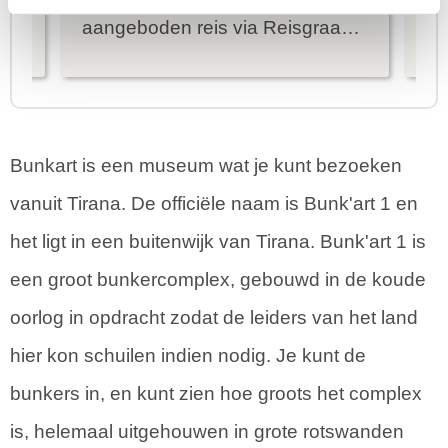
ier
aangeboden reis via Reisgraag
be
is prima uitgebalanceerd om alle
to
mooie dingen van het eiland te
re
kunnen ontdekken...
te
Bunkart is een museum wat je kunt bezoeken
vanuit Tirana. De officiële naam is Bunk'art 1 en
het ligt in een buitenwijk van Tirana. Bunk'art 1 is
een groot bunkercomplex, gebouwd in de koude
oorlog in opdracht zodat de leiders van het land
hier kon schuilen indien nodig. Je kunt de
bunkers in, en kunt zien hoe groots het complex
is, helemaal uitgehouwen in grote rotswanden