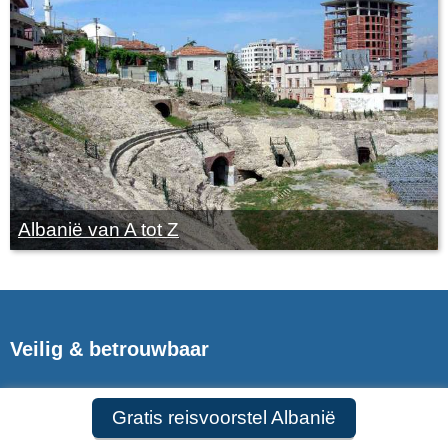
Albanië van A tot Z
Veilig & betrouwbaar
ANVR,SGR,SGRZ & CF
Gratis reisvoorstel Albanië
9,8 in 569 reviews