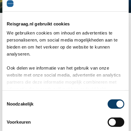
Reisgraag.nl gebruikt cookies
We gebruiken cookies om inhoud en advertenties te
Tip: Op de top van de berg, bij het eindpunt van
personaliseren, om social media mogelijkheden aan te
de kabelbaan vind je een adventurepark . Dit park
bieden en om het verkeer op de website te kunnen
analyseren.
ligt bovenop de Dajti, met ziplines en
klimmogelijkheden. Ook is er een speeltuin en
Ook delen we informatie van het gebruik van onze
website met onze social media, advertentie en analytics
kan je rolschaatsen en spelen op springkussens.
partners die deze informatie mogelijk combineren met
informatie die je reeds zelf met hen gedeeld hebt.
Dit maakt de kabelbaantocht echt een aanrader
C
voor gezinnen met kinderen.
Noodzakelijk
o
n
s
Voorkeuren
Reviews over Reisgraag.nl
e