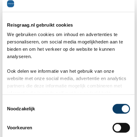
adembenemende, onontdekte stranden van
Albanië. Het is een bruisende
Reisgraag.nl gebruikt cookies
vakantiebestemming met gezellige
We gebruiken cookies om inhoud en advertenties te
personaliseren, om social media mogelijkheden aan te
restaurants, bars en uitgaansgelegenheden.
bieden en om het verkeer op de website te kunnen
analyseren.
Sarandë ligt niet ver bij de Griekse grens
vandaan en vanaf deze plaats kun je het
Ook delen we informatie van het gebruik van onze
website met onze social media, advertentie en analytics
Griekse eiland Corfu zien. Voor een dagtripje
partners die deze informatie mogelijk combineren met
naar dit eiland kun je gebruikmaken van de
informatie die je reeds zelf met hen gedeeld hebt.
C
dagelijks veerdienst tussen Corfu en Sarandë.
Noodzakelijk
o
Meer lezen over de kust van
Albanie
? Lees
n
s
alles over de
plaats
Durres
in dit artikel.
Voorkeuren
e