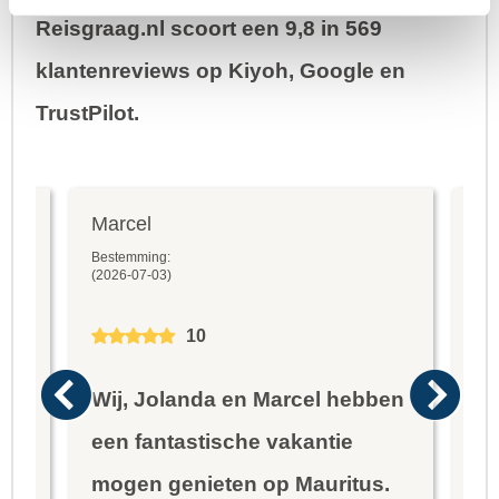
Reisgraag.nl scoort een 9,8 in 569
klantenreviews op Kiyoh, Google en
TrustPilot.
Marcel
Fr
Bestemming:
Bes
(2026-07-03)
(20
10
Wij, Jolanda en Marcel hebben
Wa
een fantastische vakantie
he
mogen genieten op Mauritus.
er