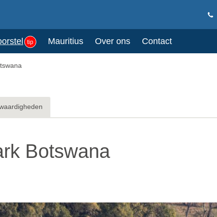
oorstel
Mauritius
Over ons
Contact
tip
otswana
waardigheden
ark Botswana