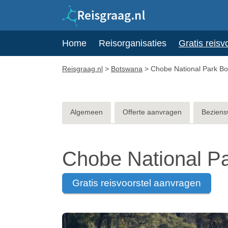
Home
Reisorganisaties
Gratis reisv
Reisgraag.nl
>
Botswana
>
Chobe National Park B
Algemeen
Offerte aanvragen
Beziens
Chobe National P
gratis reisvoorstel aanvragen