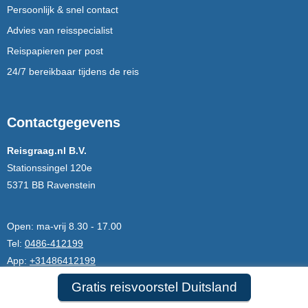
Persoonlijk & snel contact
Advies van reisspecialist
Reispapieren per post
24/7 bereikbaar tijdens de reis
Contactgegevens
Reisgraag.nl B.V.
Stationssingel 120e
5371 BB Ravenstein
Open:
ma-vrij 8.30 - 17.00
Tel:
0486-412199
App:
+31486412199
E-mail:
info@reisgraag.nl
Gratis reisvoorstel Duitsland
Lid van:
ANVR,SGR,CF