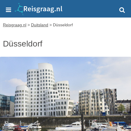
Reisgraag.nl
>
Duitsland
>
Düsseldorf
Düsseldorf