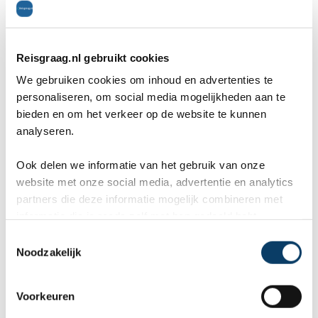
Grabbeplatz, tegenover museum Kunstsammlung
Nordrhein-Westfalen. De kunsthal is in 1967
gebouwd. Zowel de expositieruimte als de
Reisgraag.nl gebruikt cookies
kunstenaarsvereniging vinden er onderdak. De
We gebruiken cookies om inhoud en advertenties te
personaliseren, om social media mogelijkheden aan te
kunsthal beschikt niet over een eigen kunstcollectie,
bieden en om het verkeer op de website te kunnen
maar was van de aanvang af een ruimte voor
analyseren.
wisseltentoonstellingen van hedendaagse kunst.
Ook delen we informatie van het gebruik van onze
website met onze social media, advertentie en analytics
Königsallee
(Düsseldorf)
partners die deze informatie mogelijk combineren met
informatie die je reeds zelf met hen gedeeld hebt.
C
Noodzakelijk
o
n
s
Voorkeuren
e