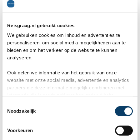
plaats: Tbilisi, reisperiode: mei 2018
Een ontzettend gevarieerd land met voor ieder wat
Reisgraag.nl gebruikt cookies
wils. Van bergen tot strand en lekker eten met goede
We gebruiken cookies om inhoud en advertenties te
personaliseren, om social media mogelijkheden aan te
wijn! Van lokaal in een robuust restaurant tot
bieden en om het verkeer op de website te kunnen
gastronomisch! Een land in opkomst en daardoor
analyseren.
zeer bereid je te helpen.
Ook delen we informatie van het gebruik van onze
website met onze social media, advertentie en analytics
Algemeen
10
partners die deze informatie mogelijk combineren met
informatie die je reeds zelf met hen gedeeld hebt.
Cultuur
8
C
Restaurants
8
Noodzakelijk
o
Bezienswaardigheden
8
n
s
Voorkeuren
Inwoners
8
e