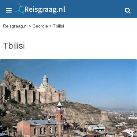
Reisgraag.nl
>
Georgië
>
Tbilisi
Tbilisi