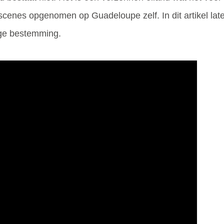
 scenes opgenomen op Guadeloupe zelf. In dit artikel lat
ige bestemming.