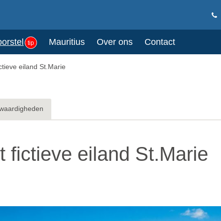
oorstel
Mauritius
Over ons
Contact
tip
tieve eiland St.Marie
waardigheden
fictieve eiland St.Marie