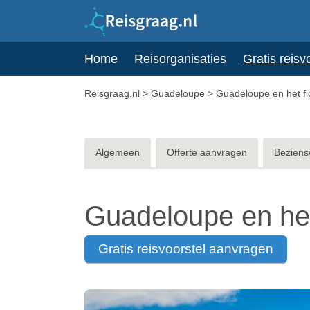
Home
Reisorganisaties
Gratis reisv
Reisgraag.nl
>
Guadeloupe
>
Guadeloupe en het fic
Algemeen
Offerte aanvragen
Beziens
Guadeloupe en het 
gratis reisvoorstel aanvragen