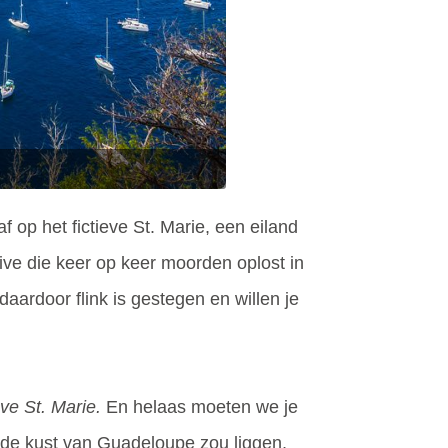
f op het fictieve St. Marie, een eiland
ive die keer op keer moorden oplost in
aardoor flink is gestegen en willen je
eve St. Marie.
En helaas moeten we je
or de kust van Guadeloupe zou liggen,