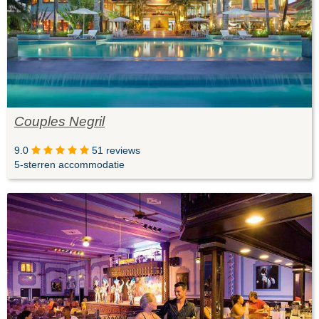
Couples Negril
9.0
51 reviews
5-sterren accommodatie