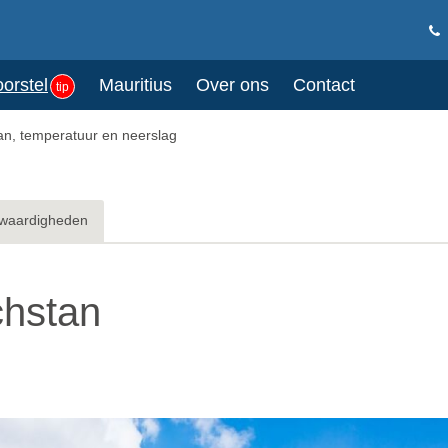
oorstel
Mauritius
Over ons
Contact
tip
an, temperatuur en neerslag
waardigheden
chstan