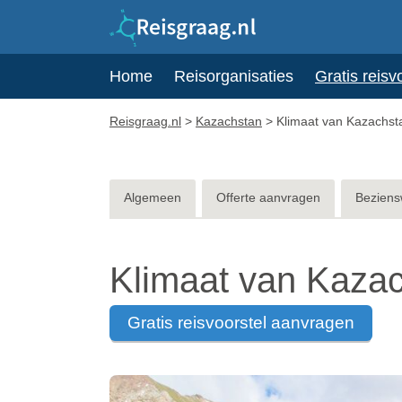
Home
Reisorganisaties
Gratis reisv
Reisgraag.nl
>
Kazachstan
>
Klimaat van Kazachst
Algemeen
Offerte aanvragen
Beziens
Klimaat van Kaza
gratis reisvoorstel aanvragen