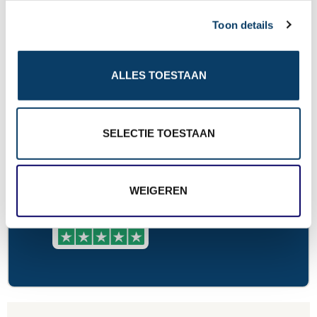
c
rb@reisgraag.nl
Toon details
t
i
o
ALLES TOESTAAN
n
Aangesloten bij
SELECTIE TOESTAAN
9,8 in 569 reviews
WEIGEREN