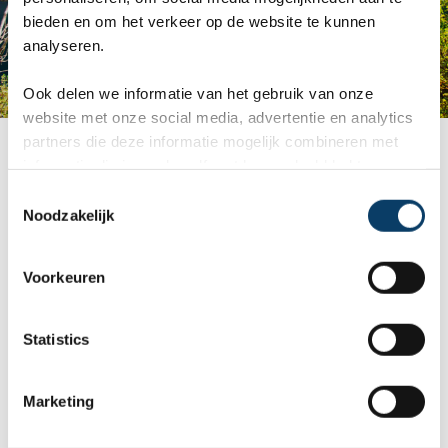
bieden en om het verkeer op de website te kunnen
analyseren.
Ook delen we informatie van het gebruik van onze
website met onze social media, advertentie en analytics
Kaindy
partners die deze informatie mogelijk combineren met
informatie die je reeds zelf met hen gedeeld hebt.
C
Noodzakelijk
o
Reisgraag.nl
n
s
Stationssingel 120e
Voorkeuren
e
5371BB Ravenstein
n
t
Statistics
S
e
0486-412199
Marketing
l
0486-412199
e