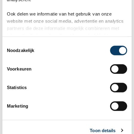
E-mailadres *
Ook delen we informatie van het gebruik van onze
website met onze social media, advertentie en analytics
partners die deze informatie mogelijk combineren met
informatie die je reeds zelf met hen gedeeld hebt.
Telefoon *
C
Noodzakelijk
o
n
s
Voorkeuren
Gratis reisvoorstel
e
n
* = verplicht.
Privacy beleid
is van toepassing
t
Statistics
S
e
Marketing
l
e
2 bezoekers beoordeelden dit artikel gemiddeld met een
c
Toon details
t