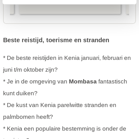
is prima uitgebalanceerd om alle
to
mooie dingen van het eiland te
re
kunnen ontdekken...
te
Beste reistijd, toerisme en stranden
* De beste reistijden in Kenia januari, februari en
juni t/m oktober zijn?
* Je in de omgeving van
Mombasa
fantastisch
kunt duiken?
* De kust van Kenia parelwitte stranden en
palmbomen heeft?
* Kenia een populaire bestemming is onder de