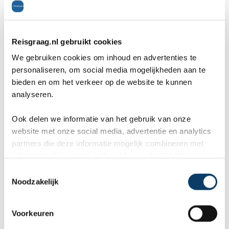
* Kenia vanwege de vele meren de bijnaam
“Land van Meren” heeft?
Reisgraag.nl gebruikt cookies
* Bijna twee derde van alle bloemen die uit Kenia
We gebruiken cookies om inhoud en advertenties te
geëxporteerd worden op de bloemenveiling van
personaliseren, om social media mogelijkheden aan te
bieden en om het verkeer op de website te kunnen
Aalsmeer geveild worden?
analyseren.
* Er wel eens gezegd wordt dat heel Afrika in
Ook delen we informatie van het gebruik van onze
Kenia te vinden valt?
website met onze social media, advertentie en analytics
* Je voor een bezoek aan Kenia een visum nodig
partners die deze informatie mogelijk combineren met
informatie die je reeds zelf met hen gedeeld hebt.
hebt?
C
Noodzakelijk
o
n
Reviews over Reisgraag.nl
s
Voorkeuren
e
Reisgraag.nl scoort een 9,8 in 569