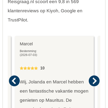
Reisgraag.nl scoort een 9,8 in 569
klantenreviews op Kiyoh, Google en
TrustPilot.
Marcel
Fr
Bestemming:
Bes
(2026-07-03)
(20
10
Wij, Jolanda en Marcel hebben
Wa
een fantastische vakantie mogen
va
genieten op Mauritus. De
To