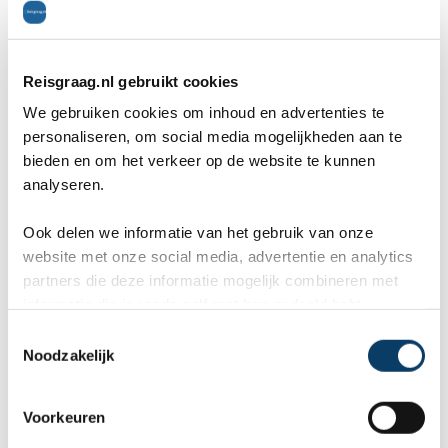
manier hopen zij een verblijfsvergunning te
krijgen voor bijvoorbeeld Nederland. In
Tunesië is het echter absoluut niet de
Reisgraag.nl gebruikt cookies
gewoonte om als man met een vrouw te
We gebruiken cookies om inhoud en advertenties te
personaliseren, om social media mogelijkheden aan te
trouwen die ouder is. Wees zeer
bieden en om het verkeer op de website te kunnen
analyseren.
voorzichtig met dit soort relaties en
probeer rationeel te blijven denken.
Ook delen we informatie van het gebruik van onze
website met onze social media, advertentie en analytics
Het is in Tunesië strafbaar om een
partners die deze informatie mogelijk combineren met
homoseksuele geaardheid te hebben. Dit
informatie die je reeds zelf met hen gedeeld hebt.
C
is ook zo voor buitenlanders die het land
Noodzakelijk
o
bezoeken. Houd hier rekening mee in de
n
s
manier waarop je je uit. Seksuele relaties
Voorkeuren
e