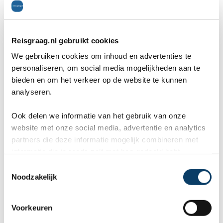
Reisgraag.nl gebruikt cookies
We gebruiken cookies om inhoud en advertenties te
personaliseren, om social media mogelijkheden aan te
bieden en om het verkeer op de website te kunnen
analyseren.
Ook delen we informatie van het gebruik van onze
website met onze social media, advertentie en analytics
partners die deze informatie mogelijk combineren met
De resten van de stad Carthago liggen vlak buiten de
informatie die je reeds zelf met hen gedeeld hebt.
C
stad Tunis bij de Golf van Tunis. Carthago is gesticht
Noodzakelijk
o
in de 9e eeuw voor Christus en was in de oudheid de
n
s
hoofdstad en meest belangrijke stad van het
Voorkeuren
e
Carthaagse Rijk. Dit sterke rijk was gedurende de