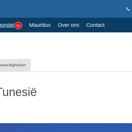
oorstel
Mauritius
Over ons
Contact
tip
waardigheden
Tunesië