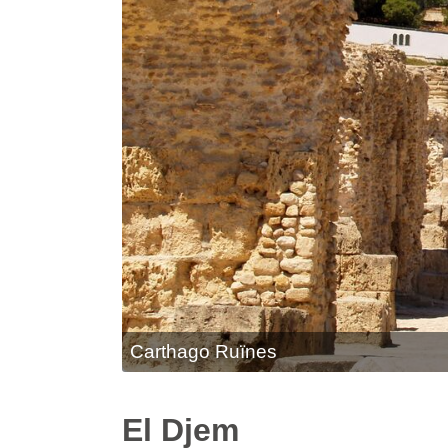
Carthago Ruïnes
El Djem