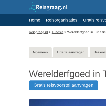
Home
Reisorganisaties
Gratis reisv
Reisgraag.nl
>
Tunesië
>
Werelderfgoed in Tunesië
Algemeen
Offerte aanvragen
Beziens
Werelderfgoed in 
gratis reisvoorstel aanvragen