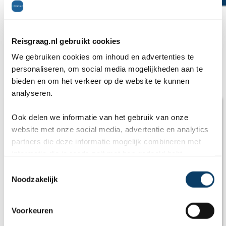
Vakantiebestemmingen in Zambia
Reisgraag.nl gebruikt cookies
1.
Livingstone
2.
Lusaka
(hoofdstad)
We gebruiken cookies om inhoud en advertenties te
personaliseren, om social media mogelijkheden aan te
Artikelen
bieden en om het verkeer op de website te kunnen
analyseren.
Ook delen we informatie van het gebruik van onze
website met onze social media, advertentie en analytics
partners die deze informatie mogelijk combineren met
informatie die je reeds zelf met hen gedeeld hebt.
C
Noodzakelijk
o
n
s
Voorkeuren
e