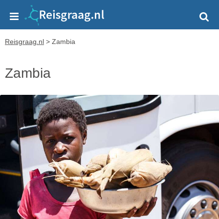
Reisgraag.nl
>
Zambia
Zambia