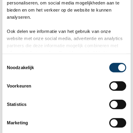
personaliseren, om social media mogelijkheden aan te
bieden en om het verkeer op de website te kunnen
Vertel ons uw vakantie wensen. Onze
analyseren.
reisexperts maken gratis en vrijblijvend een
reisvoorstel op maat.
Ook delen we informatie van het gebruik van onze
website met onze social media, advertentie en analytics
partners die deze informatie mogelijk combineren met
ANVR, SGR, Calamiteitenfonds
informatie die je reeds zelf met hen gedeeld hebt.
9,8 in 569 klantenreviews
C
Persoonlijk contact met expert
Noodzakelijk
o
n
Wat zijn uw wensen?
s
Voorkeuren
e
n
t
Statistics
S
e
Uw gegevens
Marketing
l
e