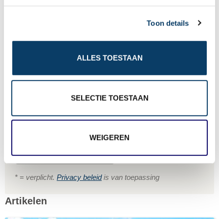
Naam *
c
Toon details
t
i
o
E-mailadres *
ALLES TOESTAAN
n
SELECTIE TOESTAAN
Telefoon *
WEIGEREN
Gratis reisvoorstel
* = verplicht.
Privacy beleid
is van toepassing
Artikelen