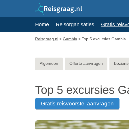
Home
Reisorganisaties
Gratis reisv
Reisgraag.nl
>
Gambia
>
Top 5 excursies Gambia
Algemeen
Offerte aanvragen
Beziens
Top 5 excursies 
gratis reisvoorstel aanvragen