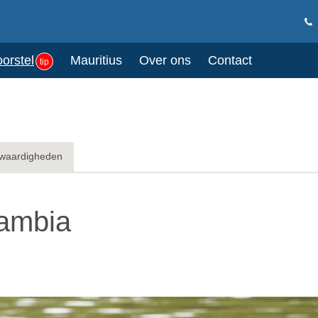
oorstel
Mauritius
Over ons
Contact
tip
waardigheden
Gambia