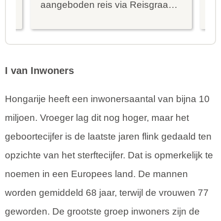
ier
aangeboden reis via Reisgraag
be
is prima uitgebalanceerd om alle
to
mooie dingen van het eiland te
re
kunnen ontdekken...
te
I van Inwoners
Hongarije heeft een inwonersaantal van bijna 10
miljoen. Vroeger lag dit nog hoger, maar het
geboortecijfer is de laatste jaren flink gedaald ten
opzichte van het sterftecijfer. Dat is opmerkelijk te
noemen in een Europees land. De mannen
worden gemiddeld 68 jaar, terwijl de vrouwen 77
geworden. De grootste groep inwoners zijn de