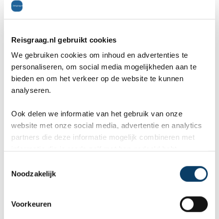
9,8 in 569 reviews
Reisgraag.nl gebruikt cookies
We gebruiken cookies om inhoud en advertenties te
personaliseren, om social media mogelijkheden aan te
bieden en om het verkeer op de website te kunnen
analyseren.
Ook delen we informatie van het gebruik van onze
website met onze social media, advertentie en analytics
partners die deze informatie mogelijk combineren met
H van Heldenplein
informatie die je reeds zelf met hen gedeeld hebt.
C
Aan het einde van de Andrássyboulevard ligt het
Noodzakelijk
o
n
belangrijkste plein van Boedapest, genaamd het
s
Voorkeuren
Heldenplein. Op dit plein vind je het Museum voor
e