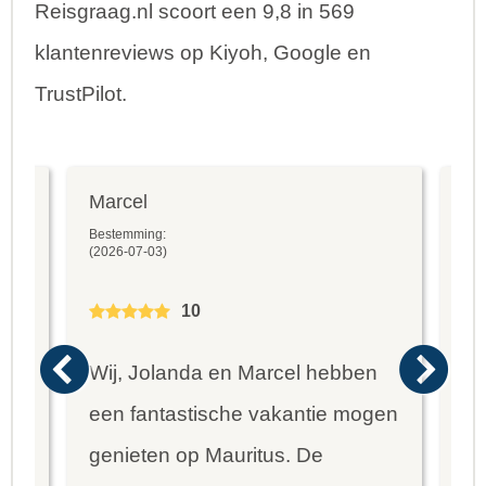
Reisgraag.nl scoort een 9,8 in 569
klantenreviews op Kiyoh, Google en
TrustPilot.
Marcel
Fr
Bestemming:
Bes
(2026-07-03)
(20
10
Wij, Jolanda en Marcel hebben
Wa
een fantastische vakantie mogen
va
genieten op Mauritus. De
To